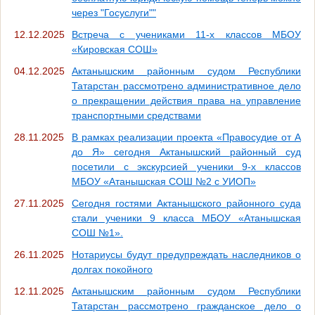
через "Госуслуги""
12.12.2025
Встреча с учениками 11-х классов МБОУ
«Кировская СОШ»
04.12.2025
Актанышским районным судом Республики
Татарстан рассмотрено административное дело
о прекращении действия права на управление
транспортными средствами
28.11.2025
В рамках реализации проекта «Правосудие от А
до Я» сегодня Актанышский районный суд
посетили с экскурсией ученики 9-х классов
МБОУ «Атанышская СОШ №2 с УИОП»
27.11.2025
Сегодня гостями Актанышского районного суда
стали ученики 9 класса МБОУ «Атанышская
СОШ №1».
26.11.2025
Нотариусы будут предупреждать наследников о
долгах покойного
12.11.2025
Актанышским районным судом Республики
Татарстан рассмотрено гражданское дело о