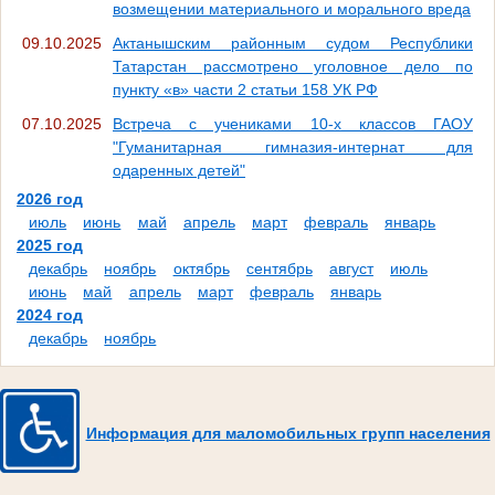
возмещении материального и морального вреда
09.10.2025
Актанышским районным судом Республики
Татарстан рассмотрено уголовное дело по
пункту «в» части 2 статьи 158 УК РФ
07.10.2025
Встреча с учениками 10-х классов ГАОУ
"Гуманитарная гимназия-интернат для
одаренных детей"
2026 год
июль
июнь
май
апрель
март
февраль
январь
2025 год
декабрь
ноябрь
октябрь
сентябрь
август
июль
июнь
май
апрель
март
февраль
январь
2024 год
декабрь
ноябрь
Информация для маломобильных групп населения