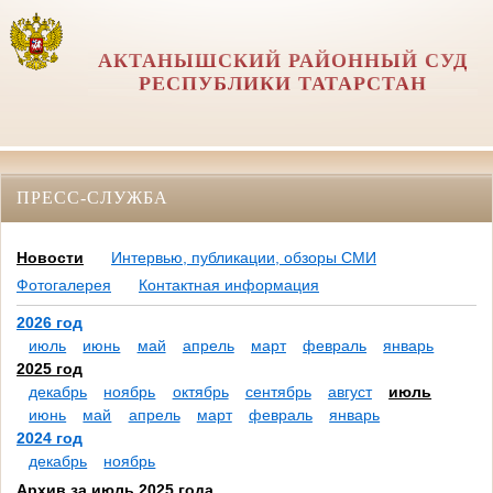
АКТАНЫШСКИЙ РАЙОННЫЙ СУД
РЕСПУБЛИКИ ТАТАРСТАН
ПРЕСС-СЛУЖБА
Новости
Интервью, публикации, обзоры СМИ
Фотогалерея
Контактная информация
2026 год
июль
июнь
май
апрель
март
февраль
январь
2025 год
декабрь
ноябрь
октябрь
сентябрь
август
июль
июнь
май
апрель
март
февраль
январь
2024 год
декабрь
ноябрь
Архив за июль 2025 года