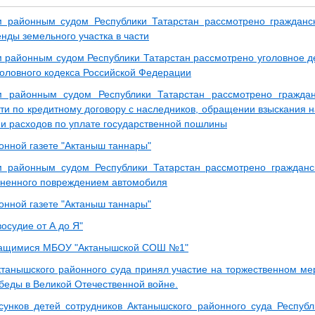
 районным судом Республики Татарстан рассмотрено гражданс
нды земельного участка в части
 районным судом Республики Татарстан рассмотрено уголовное дел
головного кодекса Российской Федерации
м районным судом Республики Татарстан рассмотрено гражда
ти по кредитному договору с наследников, обращении взыскания 
и расходов по уплате государственной пошлины
онной газете "Актаныш таннары"
м районным судом Республики Татарстан рассмотрено граждан
иненного повреждением автомобиля
онной газете "Актаныш таннары"
осудие от А до Я"
учащимися МБОУ "Актанышской СОШ №1"
ктанышского районного суда принял участие на торжественном м
беды в Великой Отечественной войне.
сунков детей сотрудников Актанышского районного суда Республ