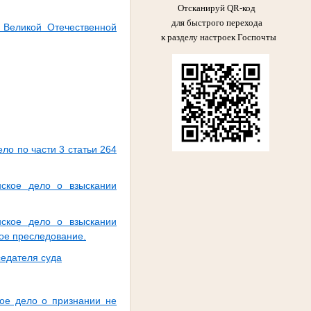
Отсканируй QR-код
для быстрого перехода
 Великой Отечественной
к разделу настроек Госпочты
о по части 3 статьи 264
нское дело о взыскании
нское дело о взыскании
ое преследование.
седателя суда
ое дело о признании не