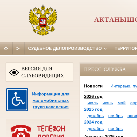
АКТАНЫШС
СУДЕБНОЕ ДЕЛОПРОИЗВОДСТВО
ТЕРРИТО
ВЕРСИЯ ДЛЯ
ПРЕСС-СЛУЖБА
СЛАБОВИДЯЩИХ
Новости
Интервью, п
Информация для
2026 год
маломобильных
июль
июнь
май
ап
групп населения
2025 год
декабрь
ноябрь
октя
2024 год
декабрь
ноябрь
Архив за 2026 год