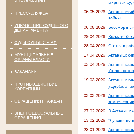
ИНФОРМАЦИЯ
мировых суд
06.05.2026
Актанышский
ПРЕСС-СЛУЖБА
войны
УПРАВЛЕНИЕ СУДЕБНОГО
06.05.2026
Бессмертный
ДЕПАРТАМЕНТА
29.04.2026
Хезмәте бел
СУДЫ СУБЪЕКТА РФ
28.04.2026
Статья в рай
МУНИЦИПАЛЬНЫЕ
17.04.2026
Актанышский
ОРГАНЫ ВЛАСТИ
03.04.2026
Актанышским
Уголовного 
ВАКАНСИИ
19.03.2026
Актанышски
ПРОТИВОДЕЙСТВИЕ
ущерба от з
КОРРУПЦИИ
03.03.2026
Актанышски
ОБРАЩЕНИЯ ГРАЖДАН
компенсации
27.02.2026
В Актанышск
ВНЕПРОЦЕССУАЛЬНЫЕ
ОБРАЩЕНИЯ
13.02.2026
"Лучший по 
23.01.2026
Актанышским