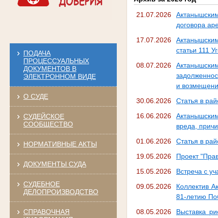
21.07.2026
Актанышским
договора аре
17.07.2026
Актанышским
статьи 111 У
ПОДАЧА
ПРОЦЕССУАЛЬНЫХ
08.07.2026
Актанышски
ДОКУМЕНТОВ В
задолженнос
ЭЛЕКТРОННОМ ВИДЕ
и возмещени
О СУДЕ
30.06.2026
Статья в рай
16.06.2026
Актанышски
СУДЕЙСКОЕ
СООБЩЕСТВО
вреда, прич
01.06.2026
Статья в рай
НОРМАТИВНЫЕ АКТЫ
19.05.2026
Проект "Прав
ДОКУМЕНТЫ СУДА
15.05.2026
Встреча с 
СУДЕБНОЕ
09.05.2026
Коллектив А
ДЕЛОПРОИЗВОДСТВО
81-летию По
СПРАВОЧНАЯ
08.05.2026
Выставка ри