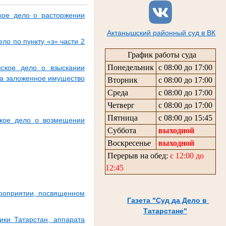
кое дело о расторжении
Актанышский районный суд в ВК
о по пункту «з» части 2
График работы суда
Понедельник
с 08:00 до 17:00
нское дело о взыскании
на заложенное имущество
Вторник
с 08:00 до 17:00
Среда
с 08:00 до 17:00
Четверг
с 08:00 до 17:00
Пятница
с 08:00 до 15:45
ское дело о возмещении
Суббота
выходной
Воскресенье
выходной
Перерыв на обед:
с 12:00 до
12:45
ероприятии, посвященном
Газета "Суд да Дело в
Татарстане"
ики Татарстан, аппарата