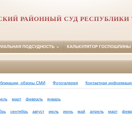
КИЙ РАЙОННЫЙ СУД РЕСПУБЛИКИ 
РИАЛЬНАЯ ПОДСУДНОСТЬ
КАЛЬКУЛЯТОР ГОСПОШЛИНЫ
убликации, обзоры СМИ
Фотогалерея
Контактная информаци
рель
март
февраль
январь
брь
сентябрь
август
июль
июнь
май
апрель
март
февр