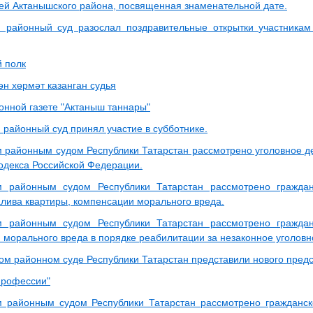
ей Актанышского района, посвященная знаменательной дате.
 районный суд разослал поздравительные открытки участникам
 полк
ән хөрмәт казанган судья
онной газете "Актаныш таннары"
 районный суд принял участие в субботнике.
 районным судом Республики Татарстан рассмотрено уголовное дел
кодекса Российской Федерации.
м районным судом Республики Татарстан рассмотрено гражда
алива квартиры, компенсации морального вреда.
м районным судом Республики Татарстан рассмотрено гражда
 морального вреда в порядке реабилитации за незаконное уголовн
ом районном суде Республики Татарстан представили нового пред
профессии"
 районным судом Республики Татарстан рассмотрено гражданск