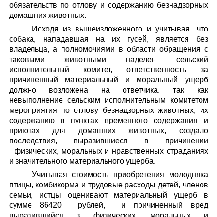
обязательств по отлову и содержанию безнадзорных
домашних животных.
Исходя из вышеизложенного и
учи
тывая, что
собака, нападавшая на
их
гусей, является без
владельца, а полномочиями в области обращения с
таковыми животными наделен сельский
исполнительный комитет, ответственность за
причиненный материальный и моральный ущерб
должно
возложена на ответчика
, так как
н
евыполнение сельским исполнительным комитетом
мероприятия по отлову безнадзорных животных, их
содержанию в пунктах временного содержания и
приютах для домашних животных, создало
последствия,
выразившиеся в причинении
физических, моральных и нравственных страданиях
и значительного материального ущерба.
Учитывая стоимость приобретения молодняка
птицы, комбикорма и трудовые расходы детей, членов
семьи,
истцы оценивают
материальный ущерб в
сумме 86420
рублей,
и причиненный вред
выразившийся в физических, моральных и