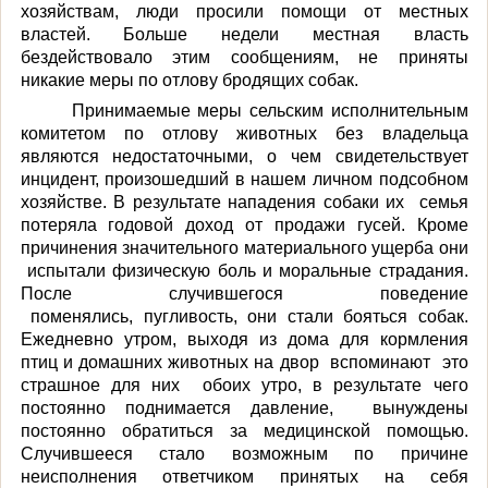
хозяйствам, люди просили помощи от местных
властей. Больше недели местная власть
бездействовало этим сообщениям, не приняты
никакие меры по отлову бродящих собак.
Принимаемые меры сельским исполнительным
комитетом по отлову животных без владельца
являются недостаточными, о чем свидетельствует
инцидент, произошедший в нашем личном подсобном
хозяйстве. В результате нападения собаки
их
семья
потеряла годовой доход от продажи гусей
.
Кроме
причинения значительного материального ущерба
они
испытали физическую боль и моральные страдания.
После случившегося поведение
поменялись,
пугливость,
они
стали бояться собак
.
Ежедневно утром, выходя из дома для кормления
птиц и домашних животных на двор
вспомина
ют
это
страшное для н
их
обоих утро, в результате чего
постоянно поднимается давление,
вынуждены
постоянно обратиться за медицинской помощью.
Случившееся стало возможным по причине
неисполнения ответчиком принятых на себя