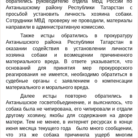
обратились руководителю отдела МВД России по
Актанышскому району Республики Татарстан с
просьбой установить личность хозяина собаки.
С
отрудни
ки
МВД
проверку не проводили, материалы
направили в административную комиссию.
Также
истцы обратились в
прокуратуру
Актанышского района Республики Татарстан в
оказании содействия в установлении личности
хозяина собаки и возмещении причиненного
материального вреда
.
В отв
ете указывается, что
оснований для принятия мер прокурорского
реагирования не имеется, необходимо обратиться в
судебные органы с заявлением о компенсации
материального и морального вреда.
Далее истцы пов
торно обратились в
Актанышское госветобъединение, и выяснилось, что
собака была не чипирована, его чипировали и отдали
другому хозяину, якобы для содержания на дворе
матери. Тем не менее, в интернет ресурсах в конце
июня месяца текущего года
было много сообщении,
что эта же собака причинила ущерб многим