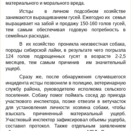
материального и морального вреда.
Истцы
в личном подсобном хозяйстве
занима
ются
выращиванием гусей. Ежегодно
их
семья
выращивает на забой и продажу 150-160 голов гусей,
тем самым обеспечивая годовую потребность в
семейных расходах.
В
их хозяйство
проникла неизвестная собака,
породы сибирской лайки, в результате чего погрызла
124 голов подрощенных гусят в возрасте 2-2,5
месяцев, тем самым причинив
им
значительный
ущерб
.
Сразу же, после обнаружения случившегося
инцидента
истцы
позвонили в полицию, ветеринарную
службу района, руководителю исполкома сельского
поселения. Собаку помог поймать сосед до приезда
участкового инспектора, позже отвезли в ветучасток
для установления личности хозяина собаки, чтобы
взыскать причиненн
ый
материальн
ый
ущерб.
Участковый инспектор зафиксировал объемы ущерба,
составил протокол. Также отдельным заявлением