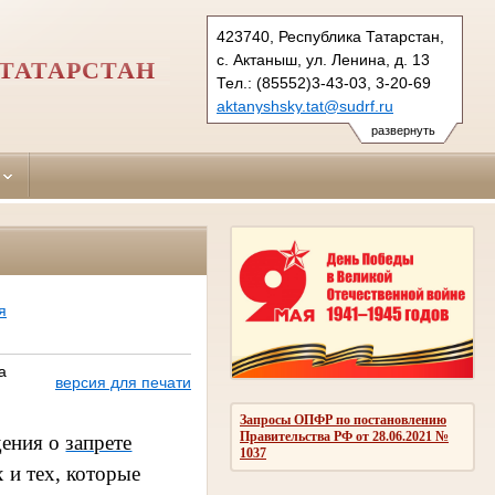
423740, Республика Татарстан,
с. Актаныш, ул. Ленина, д. 13
ТАТАРСТАН
Тел.: (85552)3-43-03, 3-20-69
aktanyshsky.tat@sudrf.ru
развернуть
я
а
версия для печати
Запросы ОПФР по постановлению
Правительства РФ от 28.06.2021 №
дения о
запрете
1037
 и тех, которые