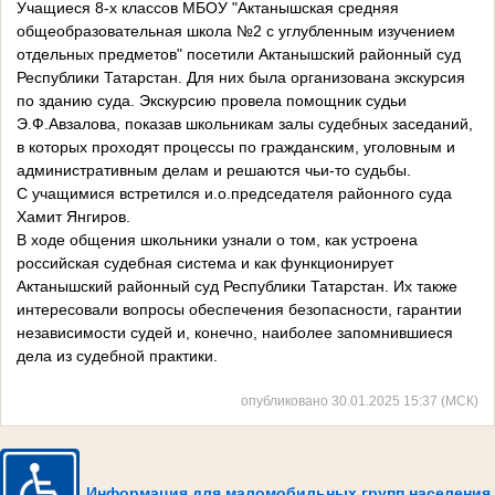
Учащиеся 8-х классов МБОУ "Актанышская средняя
общеобразовательная школа №2 с углубленным изучением
отдельных предметов" посетили Актанышский районный суд
Республики Татарстан. Для них была организована экскурсия
по зданию суда. Экскурсию провела помощник судьи
Э.Ф.Авзалова, показав школьникам залы судебных заседаний,
в которых проходят процессы по гражданским, уголовным и
административным делам и решаются чьи-то судьбы.
С учащимися встретился и.о.председателя районного суда
Хамит Янгиров.
В ходе общения школьники узнали о том, как устроена
российская судебная система и как функционирует
Актанышский районный суд Республики Татарстан. Их также
интересовали вопросы обеспечения безопасности, гарантии
независимости судей и, конечно, наиболее запомнившиеся
дела из судебной практики.
опубликовано 30.01.2025 15:37 (МСК)
Информация для маломобильных групп населения